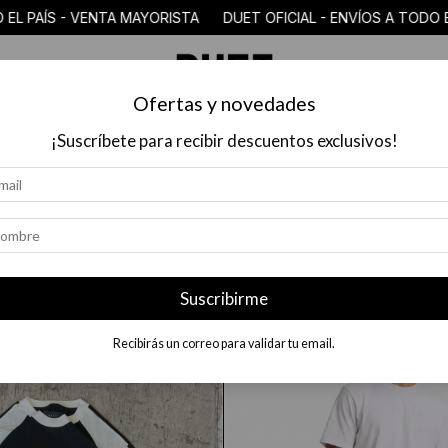
AÍS - VENTA MAYORISTA DUET OFICIAL - ENVÍOS A TODO EL PA
Ofertas y novedades
COLECCIÓN
$18.000 O MENOS
MAYORISTAS
PREGUN
¡Suscríbete para recibir descuentos exclusivos!
Suscribirme
Recibirás un correo para validar tu email.