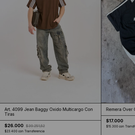
Art. 4099 Jean Baggy Oxido Multicargo Con
Remera Over C/
Tiras
$17.000
$26.000
$39.251,52
$15.300
con
Transf
$23.400
con
Transferencia