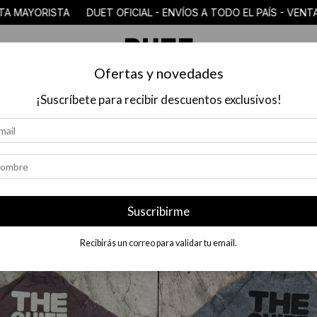
EL PAÍS - VENTA MAYORISTA DUET OFICIAL - ENVÍOS A TODO EL
Ofertas y novedades
COLECCIÓN
$18.000 O MENOS
MAYORISTAS
PREGUN
¡Suscríbete para recibir descuentos exclusivos!
Suscribirme
Recibirás un correo para validar tu email.