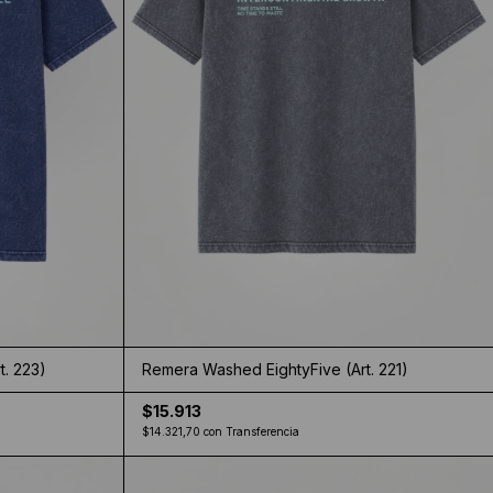
. 223)
Remera Washed EightyFive (Art. 221)
$15.913
$14.321,70
con
Transferencia