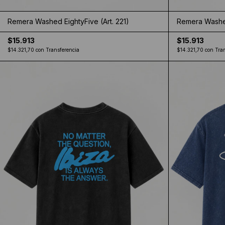
Remera Washed EightyFive (Art. 221)
Remera Washed
$15.913
$15.913
$14.321,70
con
Transferencia
$14.321,70
con
Tra