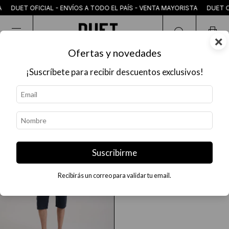
TA DUET OFICIAL - ENVÍOS A TODO EL PAÍS - VENTA MAYORISTA DUET OF
×
Ofertas y novedades
INICIO
|
CAMISAS TEJIDAS
¡Suscríbete para recibir descuentos exclusivos!
CAMISAS TEJIDAS
-
48
%
Suscribirme
Recibirás un correo para validar tu email.