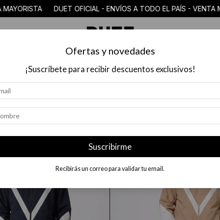
 TODO EL PAÍS - VENTA MAYORISTA DUET OFICIAL - ENVÍOS A T
Ofertas y novedades
COLECCIÓN
$18.000 O MENOS
MAYORISTAS
PREGUN
¡Suscríbete para recibir descuentos exclusivos!
Suscribirme
Recibirás un correo para validar tu email.