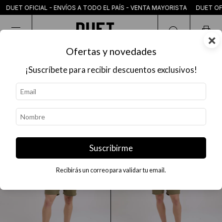
DUET OFICIAL - ENVÍOS A TODO EL PAÍS - VENTA MAYORISTA DUET OFIC
×
Ofertas y novedades
INICIO
|
LINO
|
CAMISA MANGA CORTA
¡Suscríbete para recibir descuentos exclusivos!
CAMISA MANGA CORTA
-
34
%
-
34
%
Suscribirme
Recibirás un correo para validar tu email.