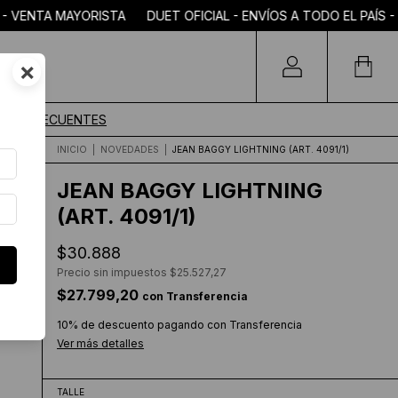
- VENTA MAYORISTA DUET OFICIAL - ENVÍOS A TODO EL PAÍS -
×
TAS FRECUENTES
INICIO
|
NOVEDADES
|
JEAN BAGGY LIGHTNING (ART. 4091/1)
JEAN BAGGY LIGHTNING
(ART. 4091/1)
$30.888
Precio sin impuestos
$25.527,27
$27.799,20
con
Transferencia
10% de descuento
pagando con Transferencia
Ver más detalles
TALLE