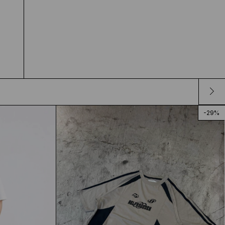
-
29
%