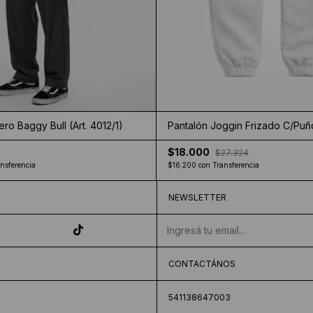
ero Baggy Bull (Art. 4012/1)
Pantalón Joggin Frizado C/Puño
$18.000
$27.324
nsferencia
$16.200
con
Transferencia
NEWSLETTER
CONTACTÁNOS
541138647003